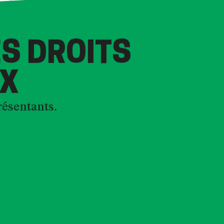
S DROITS
X
résentants.