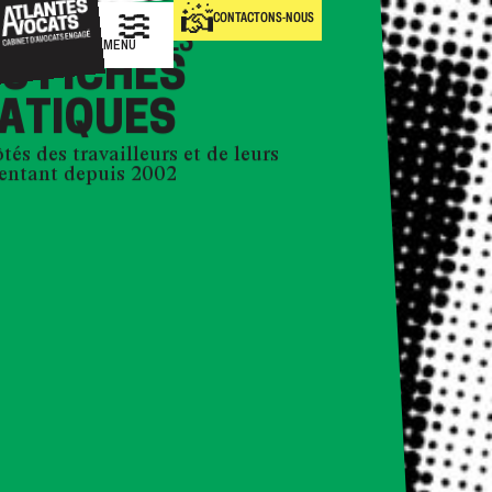
CONTACTONS-NOUS
ABINET ATLANTES
MENU
S FICHES
ATIQUES
tés des travailleurs et de leurs
sentant depuis 2002
IQUE
PRATIQUES