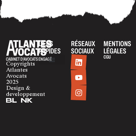
LIENS
RÉSEAUX
MENTIONS
RAPIDES
SOCIAUX
LÉGALES
CGU
Copyrights
Atlantes
Nos accompagnements
Formation
Contact
Avocats
2025
Design &
developpement